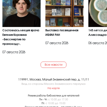
Состоялась лекция врача
Выставка посвященная
145 лет со д
Евгения Коровина
ИБФМ РАН
Александра
«Бессмертие по
07 августа 2026
06 августа 2
промокоду».
07 августа 2026
Все новости
119991, Москва, Малый Знаменский пер, д. 11/11
Вход со стороны Малого Знаменского переулка
На карте
Режим работы библиотеки для читателей
Пн - Чт:
с 10:00 до 17:30
Пт:
с 10:00 до 15:00