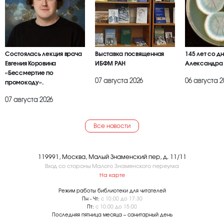
Состоялась лекция врача
Выставка посвященная
145 лет со д
Евгения Коровина
ИБФМ РАН
Александра
«Бессмертие по
07 августа 2026
06 августа 2
промокоду».
07 августа 2026
Все новости
119991, Москва, Малый Знаменский пер, д. 11/11
Вход со стороны Малого Знаменского переулка
На карте
Режим работы библиотеки для читателей
Пн - Чт:
с 10:00 до 17:30
Пт:
с 10:00 до 15:00
Последняя пятница месяца – санитарный день