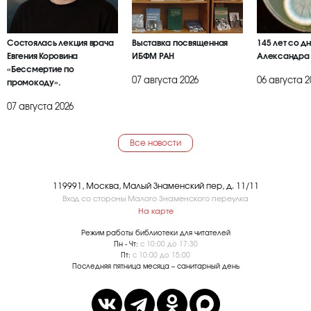
Состоялась лекция врача
Выставка посвященная
145 лет со д
Евгения Коровина
ИБФМ РАН
Александра
«Бессмертие по
07 августа 2026
06 августа 2
промокоду».
07 августа 2026
Все новости
119991, Москва, Малый Знаменский пер, д. 11/11
Вход со стороны Малого Знаменского переулка
На карте
Режим работы библиотеки для читателей
Пн - Чт:
с 10:00 до 17:30
Пт:
с 10:00 до 15:00
Последняя пятница месяца – санитарный день