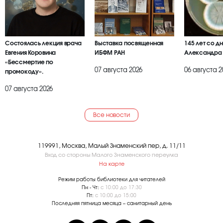
Состоялась лекция врача
Выставка посвященная
145 лет со д
Евгения Коровина
ИБФМ РАН
Александра
«Бессмертие по
07 августа 2026
06 августа 2
промокоду».
07 августа 2026
Все новости
119991, Москва, Малый Знаменский пер, д. 11/11
Вход со стороны Малого Знаменского переулка
На карте
Режим работы библиотеки для читателей
Пн - Чт:
с 10:00 до 17:30
Пт:
с 10:00 до 15:00
Последняя пятница месяца – санитарный день