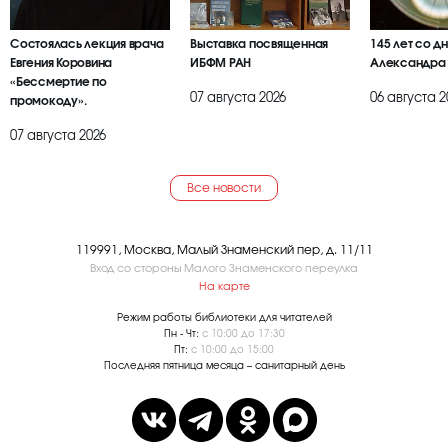
Состоялась лекция врача
Выставка посвященная
145 лет со д
Евгения Коровина
ИБФМ РАН
Александра
«Бессмертие по
07 августа 2026
06 августа 2
промокоду».
07 августа 2026
Все новости
119991, Москва, Малый Знаменский пер, д. 11/11
Вход со стороны Малого Знаменского переулка
На карте
Режим работы библиотеки для читателей
Пн - Чт:
с 10:00 до 17:30
Пт:
с 10:00 до 15:00
Последняя пятница месяца – санитарный день