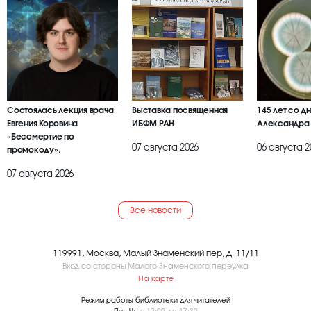
Состоялась лекция врача
Выставка посвященная
145 лет со д
Евгения Коровина
ИБФМ РАН
Александра
«Бессмертие по
07 августа 2026
06 августа 2
промокоду».
07 августа 2026
Все новости
119991, Москва, Малый Знаменский пер, д. 11/11
Вход со стороны Малого Знаменского переулка
На карте
Режим работы библиотеки для читателей