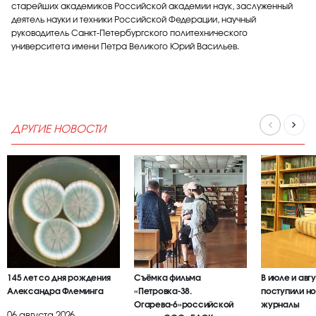
старейших академиков Российской академии наук, заслуженный
деятель науки и техники Российской Федерации, научный
руководитель Санкт-Петербургского политехнического
университета имени Петра Великого Юрий Васильев.
ДРУГИЕ НОВОСТИ
145 лет со дня рождения
Съёмка фильма
В июле и авг
Александра Флеминга
«Петровка-38.
поступили но
Огарева-6»российской
журналы