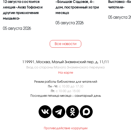
12 августа состоится
«Большая Садовая, 4»:
Выставка «К
лекция «Аква Тофана и
дом, построенный за три
читателя»
другие приключения
месяца
05 августа 2
мышьяка»
05 августа 2026
05 августа 2026
Все новости
119991, Москва, Малый Знаменский пер, д. 11/11
Вход со стороны Малого Знаменского переулка
На карте
Режим работы библиотеки для читателей
Пн - Чт:
с 10:00 до 17:30
Пт:
с 10:00 до 15:00
Последняя пятница месяца – санитарный день
Противодействие коррупции