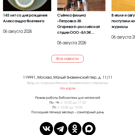
145 лет со дня рождения
Съёмка фильма
В июле и авг
Александра Флеминга
«Петровка-38.
поступили но
Огарева-6»российской
журналы
06 августа 2026
студии ООО «БЛЭК
06 августа 2
БРАИЕР»
06 августа 2026
Все новости
119991, Москва, Малый Знаменский пер, д. 11/11
Вход со стороны Малого Знаменского переулка
На карте
Режим работы библиотеки для читателей
Пн - Чт:
с 10:00 до 17:30
Пт:
с 10:00 до 15:00
Последняя пятница месяца – санитарный день