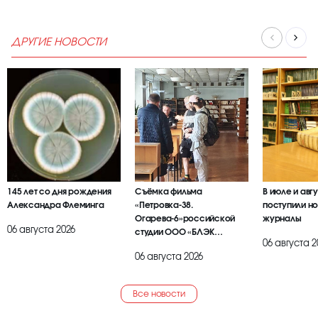
ДРУГИЕ НОВОСТИ
145 лет со дня рождения
Съёмка фильма
В июле и авг
Александра Флеминга
«Петровка-38.
поступили но
Огарева-6»российской
журналы
06 августа 2026
студии ООО «БЛЭК
06 августа 2
БРАИЕР»
06 августа 2026
Все новости