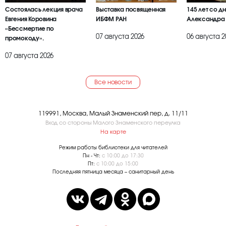
Состоялась лекция врача
Выставка посвященная
145 лет со д
Евгения Коровина
ИБФМ РАН
Александра
«Бессмертие по
07 августа 2026
06 августа 2
промокоду».
07 августа 2026
Все новости
119991, Москва, Малый Знаменский пер, д. 11/11
Вход со стороны Малого Знаменского переулка
На карте
Режим работы библиотеки для читателей
Пн - Чт:
с 10:00 до 17:30
Пт:
с 10:00 до 15:00
Последняя пятница месяца – санитарный день