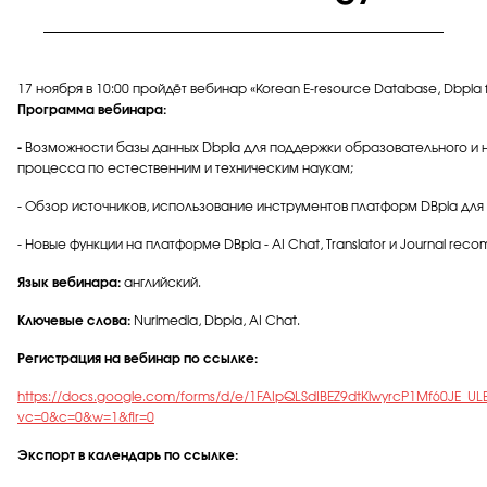
17 ноября в 10:00 пройдёт вебинар «Korean E-resource Database, Dbpia 
Программа вебинара:
-
Возможности базы данных Dbpia для поддержки образовательного и 
процесса по естественним и техническим наукам;
- Обзор источников, использование инструментов платформ DBpia для
- Новые функции на платформе DBpia - AI Chat, Translator и Journal rec
Язык вебинара:
английский.
Ключевые
слова
:
Nurimedia, Dbpia, AI Chat.
Регистрация на вебинар по ссылке:
https://docs.google.com/forms/d/e/1FAIpQLSdIBEZ9dtKlwyrcP1Mf60JE_
vc=0&c=0&w=1&flr=0
Экспорт в календарь по ссылке: