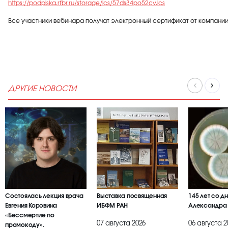
https://podpiska.rfbr.ru/storage/ics/57ds34po52cv.ics
Все участники вебинара получат электронный сертификат от компании
ДРУГИЕ НОВОСТИ
Состоялась лекция врача
Выставка посвященная
145 лет со д
Евгения Коровина
ИБФМ РАН
Александра
«Бессмертие по
07 августа 2026
06 августа 2
промокоду».