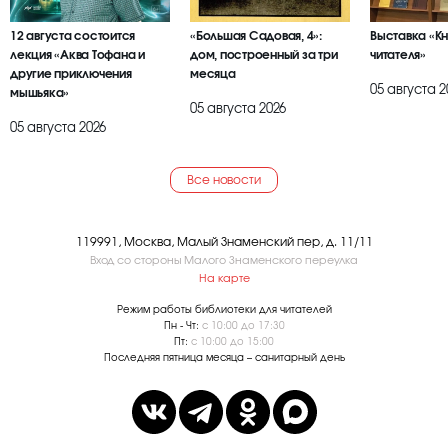
12 августа состоится
«Большая Садовая, 4»:
Выставка «К
лекция «Аква Тофана и
дом, построенный за три
читателя»
другие приключения
месяца
05 августа 2
мышьяка»
05 августа 2026
05 августа 2026
Все новости
119991, Москва, Малый Знаменский пер, д. 11/11
Вход со стороны Малого Знаменского переулка
На карте
Режим работы библиотеки для читателей
Пн - Чт:
с 10:00 до 17:30
Пт:
с 10:00 до 15:00
Последняя пятница месяца – санитарный день