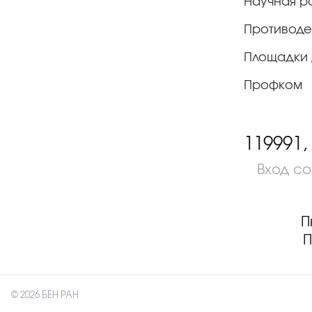
Научная р
Противоде
Площадки 
Профком
119991,
Вход с
П
П
© 2026 БЕН РАН