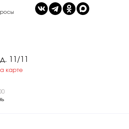
просы
. 11/11
а карте
00
нь