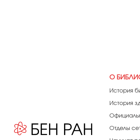
О БИБЛИ
История б
История з
Официаль
Отделы се