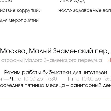
абота
МБА и ЭДД
йствие коррупции
Часто задаваемые во
для мероприятий
 Москва, Малый Знаменский пер, д
о стороны Малого Знаменского переулка
Н
Режим работы библиотеки для читателей
н — Чт:
с 10:00 до 17:30
Пт:
с 10:00 до 15:
оследняя пятница месяца – санитарный де