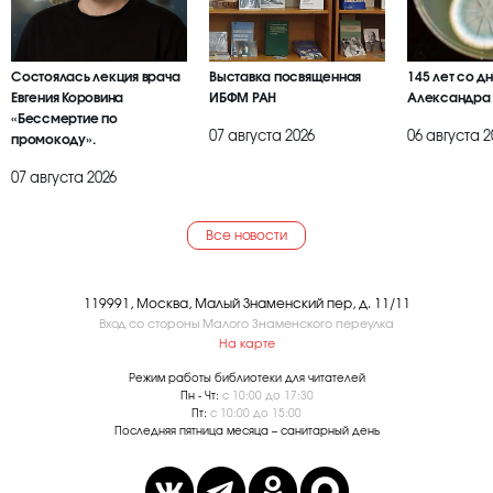
Состоялась лекция врача
Выставка посвященная
145 лет со д
Евгения Коровина
ИБФМ РАН
Александра
«Бессмертие по
07 августа 2026
06 августа 2
промокоду».
07 августа 2026
Все новости
119991, Москва, Малый Знаменский пер, д. 11/11
Вход со стороны Малого Знаменского переулка
На карте
Режим работы библиотеки для читателей
Пн - Чт:
с 10:00 до 17:30
Пт:
с 10:00 до 15:00
Последняя пятница месяца – санитарный день