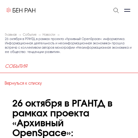
Главная
События
Новости
26 октября в РГАНТД в рамках проекта «Архивный OpenSpace»: информатика.
Информационная деятельность и неоинформационная экономика» прошла
встреча с коллективом авторов монографии «Неоинформационная экономика и
ее общество: тенденции развития».
СОБЫТИЯ
Вернуться к списку
26 октября в РГАНТД в
рамках проекта
«Архивный
OpenSpace»: