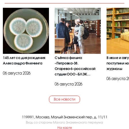
145 лет со дня рождения
Съёмка фильма
В июле и авг
Александра Флеминга
«Петровка-38.
поступили но
Огарева-6»российской
журналы
06 августа 2026
студии ООО «БЛЭК
06 августа 2
БРАИЕР»
06 августа 2026
Все новости
119991, Москва, Малый Знаменский пер, д. 11/11
Вход со стороны Малого Знаменского переулка
На карте