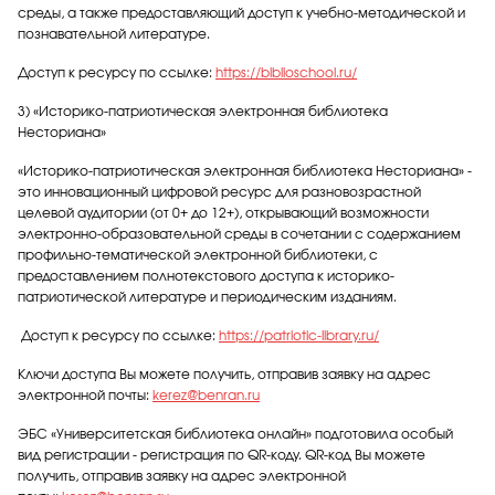
среды, а также предоставляющий доступ к учебно-методической и
познавательной литературе.
Доступ к ресурсу по ссылке:
https://biblioschool.ru/
3) «Историко-патриотическая электронная библиотека
Несториана»
«Историко-патриотическая электронная библиотека Несториана» -
это инновационный цифровой ресурс для разновозрастной
целевой аудитории (от 0+ до 12+), открывающий возможности
электронно-образовательной среды в сочетании с содержанием
профильно-тематической электронной библиотеки, с
предоставлением полнотекстового доступа к историко-
патриотической литературе и периодическим изданиям.
Доступ к ресурсу по ссылке:
https://patriotic-library.ru/
Ключи доступа Вы можете получить, отправив заявку на адрес
электронной почты:
kerez@benran.ru
ЭБС «Университетская библиотека онлайн» подготовила особый
вид регистрации - регистрация по QR-коду. QR-код Вы можете
получить, отправив заявку на адрес электронной