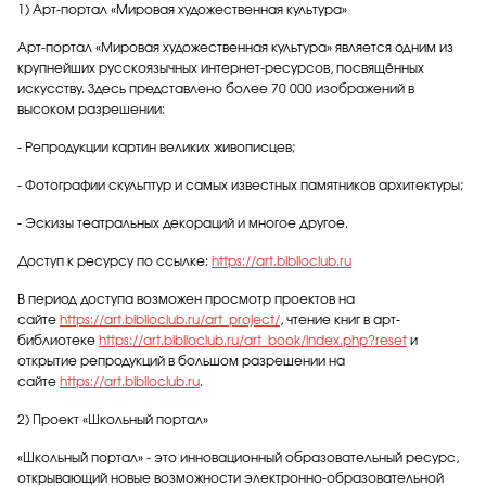
1) Арт-портал «Мировая художественная культура»
Арт-портал «Мировая художественная культура» является одним из
крупнейших русскоязычных интернет-ресурсов, посвящённых
искусству. Здесь представлено более 70 000 изображений в
высоком разрешении:
- Репродукции картин великих живописцев;
- Фотографии скульптур и самых известных памятников архитектуры;
- Эскизы театральных декораций и многое другое.
Доступ к ресурсу по ссылке:
https://art.biblioclub.ru
В период доступа возможен просмотр проектов на
сайте
https://art.biblioclub.ru/art_project/
, чтение книг в арт-
библиотеке
https://art.biblioclub.ru/art_book/index.php?reset
и
открытие репродукций в большом разрешении на
сайте
https://art.biblioclub.ru
.
2) Проект «Школьный портал»
«Школьный портал» - это инновационный образовательный ресурс,
открывающий новые возможности электронно-образовательной