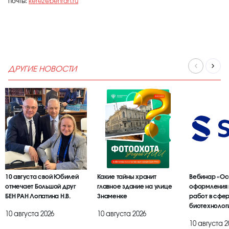
почты:
kerez@benran.ru
ДРУГИЕ НОВОСТИ
10 августа свой Юбилей
Какие тайны хранит
Вебинар «Ос
отмечает Большой друг
главное здание на улице
оформления 
БЕН РАН Лопатина Н.В.
Знаменке
работ в сфе
биотехнолог
10 августа 2026
10 августа 2026
10 августа 2