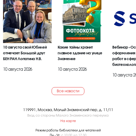
10 августа свой Юбилей
Какие тайны хранит
Вебинар «Ос
отмечает Большой друг
главное здание на улице
оформления 
БЕН РАН Лопатина Н.В.
Знаменке
работ в сфе
биотехнолог
10 августа 2026
10 августа 2026
10 августа 2
Все новости
119991, Москва, Малый Знаменский пер, д. 11/11
Вход со стороны Малого Знаменского переулка
На карте
Режим работы библиотеки для читателей
Пн - Чт:
с 10:00 до 17:30