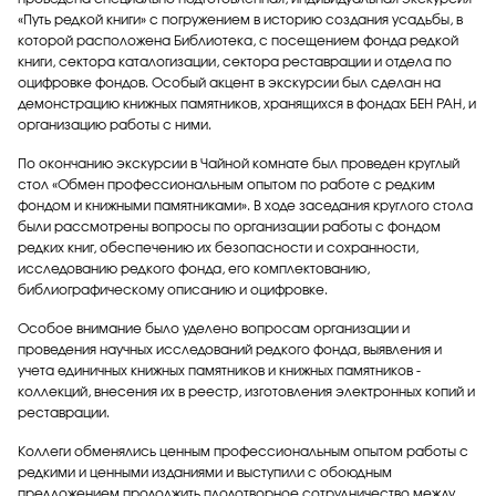
«Путь редкой книги» с погружением в историю создания усадьбы, в
которой расположена Библиотека, с посещением фонда редкой
книги, сектора каталогизации, сектора реставрации и отдела по
оцифровке фондов. Особый акцент в экскурсии был сделан на
демонстрацию книжных памятников, хранящихся в фондах БЕН РАН, и
организацию работы с ними.
По окончанию экскурсии в Чайной комнате был проведен круглый
стол «Обмен профессиональным опытом по работе с редким
фондом и книжными памятниками». В ходе заседания круглого стола
были рассмотрены вопросы по организации работы с фондом
редких книг, обеспечению их безопасности и сохранности,
исследованию редкого фонда, его комплектованию,
библиографическому описанию и оцифровке.
Особое внимание было уделено вопросам организации и
проведения научных исследований редкого фонда, выявления и
учета единичных книжных памятников и книжных памятников -
коллекций, внесения их в реестр, изготовления электронных копий и
реставрации.
Коллеги обменялись ценным профессиональным опытом работы с
редкими и ценными изданиями и выступили с обоюдным
предложением продолжить плодотворное сотрудничество между