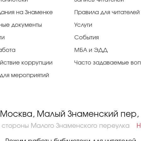
дания на Знаменке
Правила для читателей
ные документы
Услуги
ти
События
абота
МБА и ЭДД
йствие коррупции
Часто задаваемые во
для мероприятий
 Москва, Малый Знаменский пер, д
о стороны Малого Знаменского переулка
Н