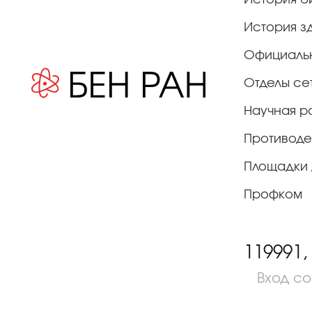
История з
Официаль
Отделы се
Научная р
Противоде
Площадки 
Профком
119991,
Вход с