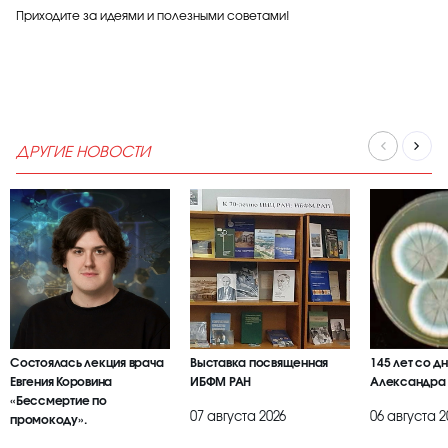
Приходите за идеями и полезными советами!
ДРУГИЕ НОВОСТИ
Состоялась лекция врача
Выставка посвященная
145 лет со д
Евгения Коровина
ИБФМ РАН
Александра
«Бессмертие по
07 августа 2026
06 августа 2
промокоду».