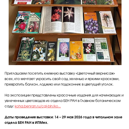
Приглашаем посетить книжную выставку «Цветочный вернисаж»
всех, кто мечтает украсить свой сад зеленью и яркими красками,
превратить балкон, лоджию или подоконник в цветущий уголок.
На экспозиции представлены красочные издания для начинающих и
увлеченных цветоводов из отдела БЕН РАН в Главном ботаническом
саду:
koha.benran.ru/cgi-bin/ko...
Даты проведения выставки: 14 – 29 мая 2026 года в читальном зале
отдела БЕН РАН в ИПМех.