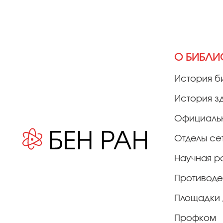
О БИБЛИ
История б
История з
Официаль
Отделы се
Научная р
Противоде
Площадки 
Профком