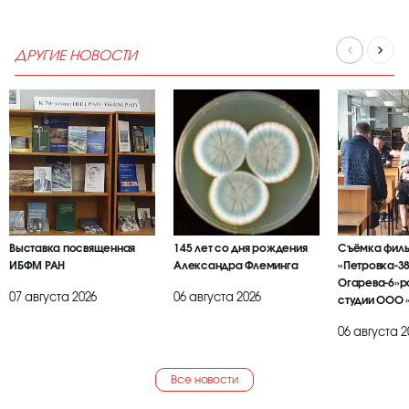
ДРУГИЕ НОВОСТИ
Выставка посвященная
145 лет со дня рождения
Съёмка фил
ИБФМ РАН
Александра Флеминга
«Петровка-38
Огарева-6»р
07 августа 2026
06 августа 2026
студии ООО 
БРАИЕР»
06 августа 2
Все новости