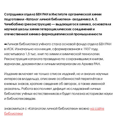
Сотрудники отдела БЕН РАН в Институте органической химии
подготовили «Каталог личной библиотеки» академика А. Е.
Чичибабина (реконструкция) — выдающегося химика, основателя
научной школы химии гетероциклических соединений и
отечественной химико‑фармацевтической промышленности
➡️Личная библиотека учёного стала основой фонда отдела БЕН РАН
в ИОХ. Изначально коллекция, сформированная к 1937 году,
насчитывала 1,5 тыс. книг по химии и химической технологии.
Реконструкция каталога проведена по сохранившимся книгам,
журналам, документам и личным материалам из Архива РАН.
Издание включает не только список изданий, но и анализ научных
интересов владельца, описание особенностей переплётов и
книжных знаков, краткие сведения об авторах, а также именной
указатель. Работа восполняет дефицит исследований личных
библиотек учёных‑естественников и будет полезна историкам науки
и библиотековедам.
знакомиться с «Каталогом личной библиотеки» можно
на сайте
библиотеки