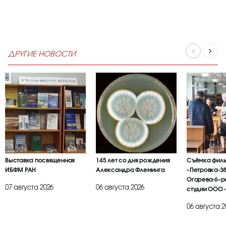
ДРУГИЕ НОВОСТИ
Выставка посвященная
145 лет со дня рождения
Съёмка фил
ИБФМ РАН
Александра Флеминга
«Петровка-38
Огарева-6»р
07 августа 2026
06 августа 2026
студии ООО 
БРАИЕР»
06 августа 2