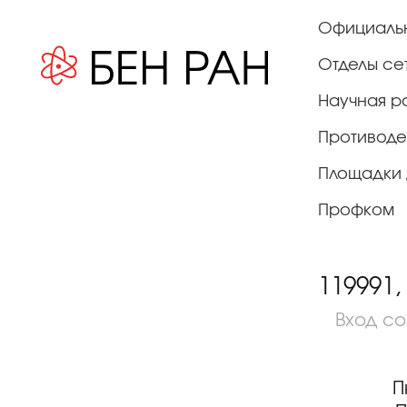
Официаль
Отделы се
Научная р
Противоде
Площадки 
Профком
119991,
Вход с
П