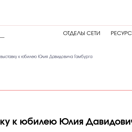
ОТДЕЛЫ СЕТИ
РЕСУР
 выставку к юбилею Юлия Давидовича Гамбурга
вку к юбилею Юлия Давидови