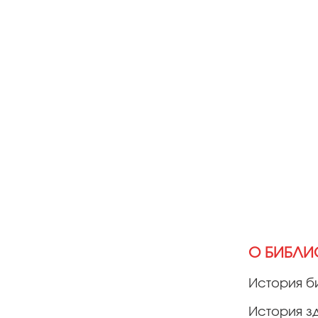
О БИБЛИ
История б
История з