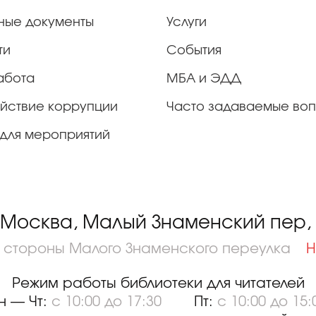
ные документы
Услуги
ти
События
абота
МБА и ЭДД
йствие коррупции
Часто задаваемые во
для мероприятий
 Москва, Малый Знаменский пер, д
о стороны Малого Знаменского переулка
Н
Режим работы библиотеки для читателей
н — Чт:
с 10:00 до 17:30
Пт:
с 10:00 до 15: