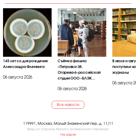
145 лет со дня рождения
Съёмка фильма
В июле и авг
Александра Флеминга
«Петровка-38.
поступили но
Огарева-6»российской
журналы
06 августа 2026
студии ООО «БЛЭК
06 августа 2
БРАИЕР»
06 августа 2026
Все новости
119991, Москва, Малый Знаменский пер, д. 11/11
Вход со стороны Малого Знаменского переулка
На карте