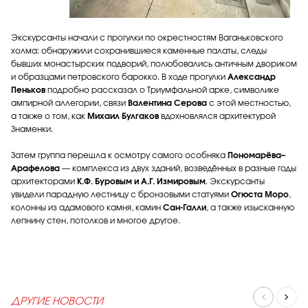
Экскурсанты начали с прогулки по окрестностям Ваганьковского
холма: обнаружили сохранившиеся каменные палаты, следы
бывших монастырских подворий, полюбовались античным двориком
и образцами петровского барокко. В ходе прогулки
Александр
Пеньков
подробно рассказал о Триумфальной арке, символике
ампирной аллегории, связи
Валентина Серова
с этой местностью,
а также о том, как
Михаил Булгаков
вдохновлялся архитектурой
Знаменки.
Затем группа перешла к осмотру самого особняка
Пономарёва–
Арафелова
— комплекса из двух зданий, возведённых в разные годы
архитекторами
К.Ф. Буровым и А.Г. Измировым
. Экскурсанты
увидели парадную лестницу с бронзовыми статуями
Огюста Моро
,
колонны из адамового камня, камин
Сан-Галли
, а также изысканную
лепнину стен, потолков и многое другое.
ДРУГИЕ НОВОСТИ