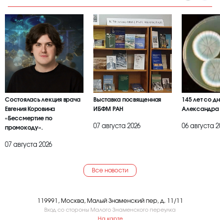
Состоялась лекция врача
Выставка посвященная
145 лет со д
Евгения Коровина
ИБФМ РАН
Александра
«Бессмертие по
07 августа 2026
06 августа 2
промокоду».
07 августа 2026
Все новости
119991, Москва, Малый Знаменский пер, д. 11/11
Вход со стороны Малого Знаменского переулка
На карте