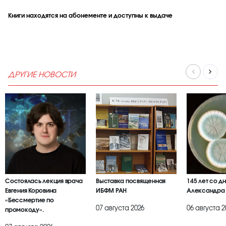
Книги находятся на абонементе и доступны к выдаче
ДРУГИЕ НОВОСТИ
Состоялась лекция врача
Выставка посвященная
145 лет со д
Евгения Коровина
ИБФМ РАН
Александра
«Бессмертие по
07 августа 2026
06 августа 2
промокоду».