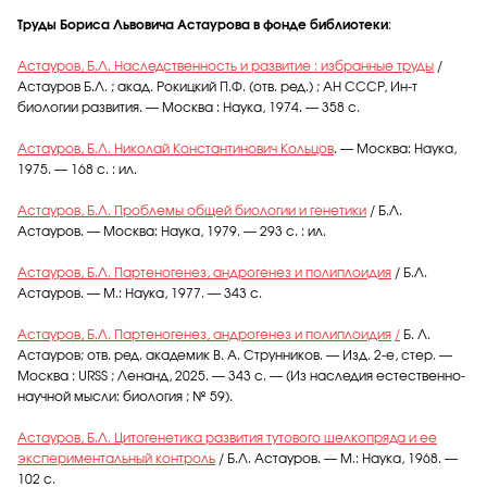
Труды Бориса Львовича Астаурова в фонде библиотеки
:
Астауров, Б.Л. Наследственность и развитие : избранные труды
/
Астауров Б.Л. ; акад. Рокицкий П.Ф. (отв. ред.) ; АН СССР, Ин-т
биологии развития. — Москва : Наука, 1974. — 358 с.
Астауров, Б.Л. Николай Константинович Кольцов
. — Москва: Наука,
1975. — 168 с. : ил.
Астауров, Б.Л. Проблемы общей биологии и генетики
/ Б.Л.
Астауров. — Москва: Наука, 1979. — 293 с. : ил.
Астауров, Б.Л. Партеногенез, андрогенез и полиплоидия
/ Б.Л.
Астауров. — М.: Наука, 1977. — 343 с.
Астауров, Б.Л. Партеногенез, андрогенез и полиплоидия
/
Б. Л.
Астауров; отв. ред. академик В. А. Струнников. — Изд. 2-е, стер. —
Москва : URSS ; Ленанд, 2025. — 343 с. — (Из наследия естественно-
научной мысли: биология ; № 59).
Астауров, Б.Л. Цитогенетика развития тутового шелкопряда и ее
экспериментальный контроль
/ Б.Л. Астауров. — М.: Наука, 1968. —
102 с.