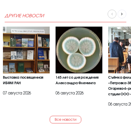
ДРУГИЕ НОВОСТИ
Выставка посвященная
145 лет со дня рождения
Съёмка фил
ИБФМ РАН
Александра Флеминга
«Петровка-38
Огарева-6»р
07 августа 2026
06 августа 2026
студии ООО 
БРАИЕР»
06 августа 2
Все новости