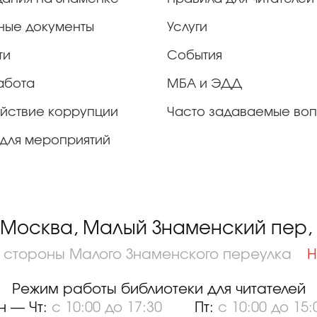
ные документы
Услуги
ти
События
абота
МБА и ЭДД
йствие коррупции
Часто задаваемые во
для мероприятий
 Москва, Малый Знаменский пер, д
о стороны Малого Знаменского переулка
Н
Режим работы библиотеки для читателей
н — Чт:
с 10:00 до 17:30
Пт:
с 10:00 до 15: