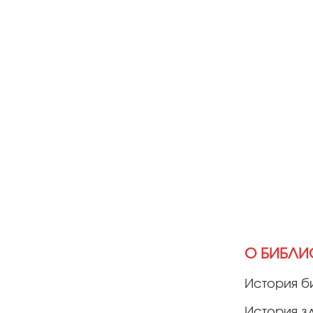
О БИБЛИ
История б
История з