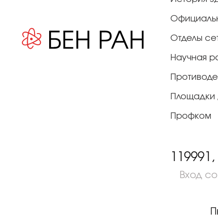
Официаль
Отделы се
Научная р
Противоде
Площадки 
Профком
119991,
Вход с
П