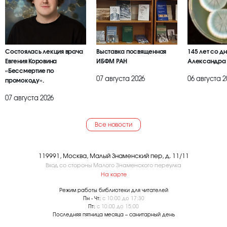
Состоялась лекция врача
Выставка посвященная
145 лет со д
Евгения Коровина
ИБФМ РАН
Александра
«Бессмертие по
07 августа 2026
06 августа 2
промокоду».
07 августа 2026
Все новости
119991, Москва, Малый Знаменский пер, д. 11/11
Вход со стороны Малого Знаменского переулка
На карте
Режим работы библиотеки для читателей
Пн - Чт:
с 10:00 до 17:30
Пт:
с 10:00 до 15:00
Последняя пятница месяца – санитарный день