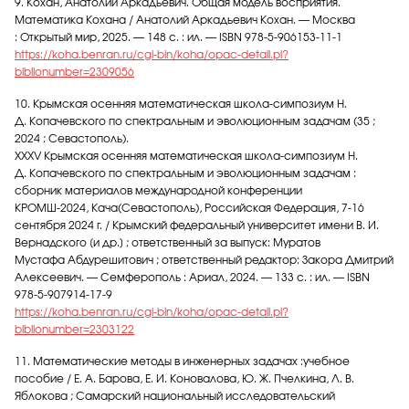
9. Кохан, Анатолий Аркадьевич. Общая модель восприятия.
Математика Кохана / Анатолий Аркадьевич Кохан. — Москва
: Открытый мир, 2025. — 148 с. : ил. — ISBN 978-5-906153-11-1
https://koha.benran.ru/cgi-bin/koha/opac-detail.pl?
biblionumber=2309056
10. Крымская осенняя математическая школа-симпозиум Н.
Д. Копачевского по спектральным и эволюционным задачам (35 ;
2024 ; Севастополь).
XXXV Крымская осенняя математическая школа-симпозиум Н.
Д. Копачевского по спектральным и эволюционным задачам :
сборник материалов международной конференции
КРОМШ-2024, Кача(Севастополь), Российская Федерация, 7-16
сентября 2024 г. / Крымский федеральный университет имени В. И.
Вернадского [и др.] ; ответственный за выпуск: Муратов
Мустафа Абдурешитович ; ответственный редактор: Закора Дмитрий
Алексеевич. — Семферополь : Ариал, 2024. — 133 с. : ил. — ISBN
978-5-907914-17-9
https://koha.benran.ru/cgi-bin/koha/opac-detail.pl?
biblionumber=2303122
11. Математические методы в инженерных задачах :учебное
пособие / Е. А. Барова, Е. И. Коновалова, Ю. Ж. Пчелкина, Л. В.
Яблокова ; Самарский национальный исследовательский