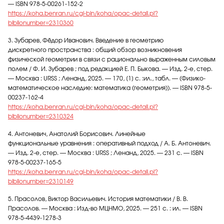
— ISBN 978-5-00261-152-2
https://koha.benran.ru/cgi-bin/koha/opac-detail.pl?
biblionumber=2310360
3. Зубарев, Фёдор Иванович. Введение в геометрию
дискретного пространства : общий обзор возникновения
физической геометрии в связи с рационально выраженным силовым
полем / Ф. И. Зубарев ; под редакцией Е. П. Быкова. — Изд. 2-е, стер.
— Москва : URSS ; Ленанд, 2025. — 170, [1] с. :ил., табл. — (Физико-
математическое наследие: математика (геометрия)). — ISBN 978-5-
00237-162-4
https://koha.benran.ru/cgi-bin/koha/opac-detail.pl?
biblionumber=2310324
4. Антоневич, Анатолий Борисович. Линейные
функциональные уравнения : оперативный подход / А. Б. Антоневич.
— Изд. 2-е, стер. — Москва : URSS ; Ленанд, 2025. — 231 с. — ISBN
978-5-00237-165-5
https://koha.benran.ru/cgi-bin/koha/opac-detail.pl?
biblionumber=2310149
5. Прасолов, Виктор Васильевич. История математики / В. В.
Прасолов. — Москва : Изд-во МЦНМО, 2025. — 251 с. : ил. — ISBN
978-5-4439-1278-3