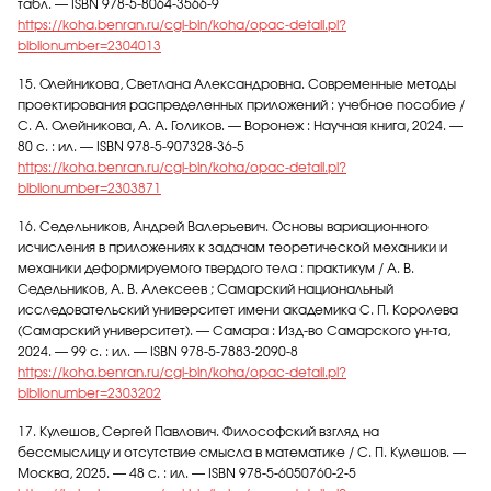
табл. — ISBN 978-5-8064-3566-9
https://koha.benran.ru/cgi-bin/koha/opac-detail.pl?
biblionumber=2304013
15. Олейникова, Светлана Александровна. Современные методы
проектирования распределенных приложений : учебное пособие /
С. А. Олейникова, А. А. Голиков. — Воронеж : Научная книга, 2024. —
80 с. : ил. — ISBN 978-5-907328-36-5
https://koha.benran.ru/cgi-bin/koha/opac-detail.pl?
biblionumber=2303871
16. Седельников, Андрей Валерьевич. Основы вариационного
исчисления в приложениях к задачам теоретической механики и
механики деформируемого твердого тела : практикум / А. В.
Седельников, А. В. Алексеев ; Самарский национальный
исследовательский университет имени академика С. П. Королева
(Самарский университет). — Самара : Изд-во Самарского ун-та,
2024. — 99 с. : ил. — ISBN 978-5-7883-2090-8
https://koha.benran.ru/cgi-bin/koha/opac-detail.pl?
biblionumber=2303202
17. Кулешов, Сергей Павлович. Философский взгляд на
бессмыслицу и отсутствие смысла в математике / С. П. Кулешов. —
Москва, 2025. — 48 с. : ил. — ISBN 978-5-6050760-2-5