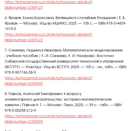
https://koha.benran.ru/cgi-bin/koha/opac-detail.pl?
biblionumber=2309127
6. Яровая, Елена Борисовна. Ветвящиеся случайные блуждания / Е. Б.
Яровая. — Москва : Изд-во МЦНМО, 2025. — 108 с. — ISBN 978-5-4439-
1919-5
https://koha.benran.ru/cgi-bin/koha/opac-detail.pl?
biblionumber=2309122
7. Санеева, Людмила Ивановна. Математическое моделирование
: учебное пособие / Л. И. Санеева, Л. И. Назарова ; Восточно-
Сибирский государственный университет технологий и управления
(ВСГУТУ). — Улан-Удэ : Изд-во ВСГУТУ, 2024. — 105 с. : ил., табл. — ISBN
978-5-907746-58-9
https://koha.benran.ru/cgi-bin/koha/opac-detail.pl?
biblionumber=2309089
8. Павлов, Анатолий Тимофеевич. К вопросу
элементарного доказательства : историко-математические
заметки / Павлов А. Т. — Москва : Перо, 2025. — 39 с. : табл. — ISBN
978-5-00258-212-9
https://koha.benran.ru/cgi-bin/koha/opac-detail.pl?
biblionumber=2309059