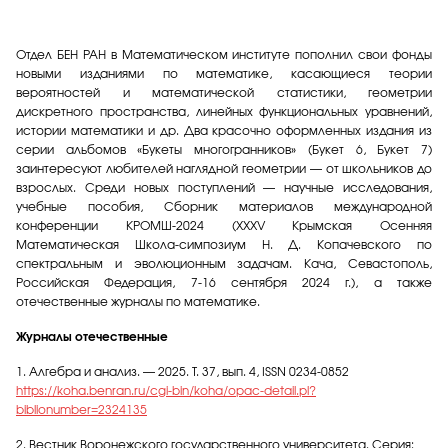
Отдел БЕН РАН в Математическом институте пополнил свои фонды
новыми изданиями по математике, касающиеся теории
вероятностей и математической статистики, геометрии
дискретного пространства, линейных функциональных уравнений,
истории математики и др. Два красочно оформленных издания из
серии альбомов «Букеты многогранников» (Букет 6, Букет 7)
заинтересуют любителей наглядной геометрии — от школьников до
взрослых. Среди новых поступлений — научные исследования,
учебные пособия, Сборник материалов международной
конференции КРОМШ-2024 (XXXV Крымская Осенняя
Математическая Школа-симпозиум Н. Д. Копачевского по
спектральным и эволюционным задачам. Кача, Севастополь,
Российская Федерация, 7-16 сентября 2024 г.), а также
отечественные журналы по математике.
Журналы отечественные
1. Алгебра и анализ. — 2025. Т. 37, вып. 4, ISSN 0234-0852
https://koha.benran.ru/cgi-bin/koha/opac-detail.pl?
biblionumber=2324135
2. Вестник Воронежского государственного университета. Серия: