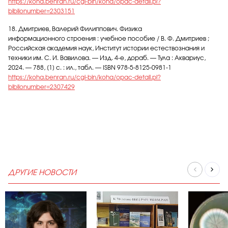
https://koha.benran.ru/cgi-bin/koha/opac-detail.pl?
biblionumber=2303151
18. Дмитриев, Валерий Филиппович. Физика
информационного строения : учебное пособие / В. Ф. Дмитриев ;
Российская академия наук, Институт истории естествознания и
техники им. С. И. Вавилова. — Изд. 4-е, дораб. — Тула : Аквариус,
2024. — 788, [1] с. : ил., табл. — ISBN 978-5-8125-0981-1
https://koha.benran.ru/cgi-bin/koha/opac-detail.pl?
biblionumber=2307429
ДРУГИЕ НОВОСТИ