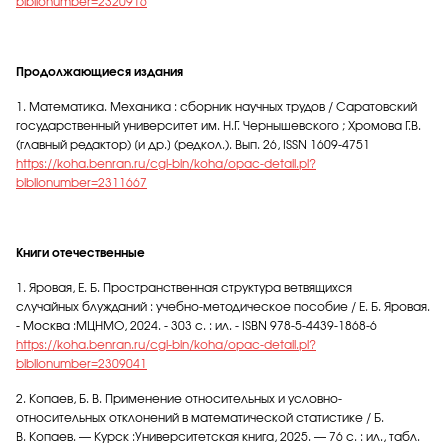
biblionumber=2320916
Продолжающиеся издания
1. Математика. Механика : сборник научных трудов / Саратовский
государственный университет им. Н.Г. Чернышевского ; Хромова Г.В.
(главный редактор) [и др.] (редкол.). Вып. 26, ISSN 1609-4751
https://koha.benran.ru/cgi-bin/koha/opac-detail.pl?
biblionumber=2311667
Книги отечественные
1. Яровая, Е. Б. Пространственная структура ветвящихся
случайных блужданий : учебно-методическое пособие / Е. Б. Яровая.
- Москва :МЦНМО, 2024. - 303 с. : ил. - ISBN 978-5-4439-1868-6
https://koha.benran.ru/cgi-bin/koha/opac-detail.pl?
biblionumber=2309041
2. Копаев, Б. В. Применение относительных и условно-
относительных отклонений в математической статистике / Б.
В. Копаев. — Курск :Университетская книга, 2025. — 76 с. : ил., табл.