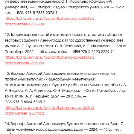
университет имени академика С. П. Королева (Самарский
университет). — Самара : Изд-во Самарского ун-та, 2024. — 126 с.
: ил. — ISBN 978-5-7883-2073-1
https://koha.benran.ru/cgi-bin/koha/opac-detail.pl?
biblionumber=2307324
12. Теория вероятностей и математическая статистика : сборник
тестовых заданий / Ленинградский государственный университет
имени А. С. Пушкина ; сост. С. В. Базанова, И. В. Игнатьева. — Санкт-
Петербург, 2025. — 68 с. : ил., табл. — ISBN 978-5-8290-2229-7
https://koha.benran.ru/cgi-bin/koha/opac-detail.pl?
biblionumber=2305050
13. Вернер, Алексей Леонидович. Букеты многогранников : от
правильных выпуклых - к однородным невыпуклым :
семья икосододекаэдра : букет 6 : учебное наглядное пособие / А.
Л. Вернер, Л. А. Антипова, Ю. В. Маслова. — Санкт-Петербург : Изд-
во РГПУ им. А. И. Герцена, 2024. — 28 с. : ил. —
ISBN 978-5-8064-3565-2
https://koha.benran.ru/cgi-bin/koha/opac-detail.pl?
biblionumber=2304652
14. Вернер, Алексей Леонидович. Букеты многогранников. Букет 7
: Дети усечённых икосаэдра и додекаэдра. — 2024. — 46 с. : ил.,