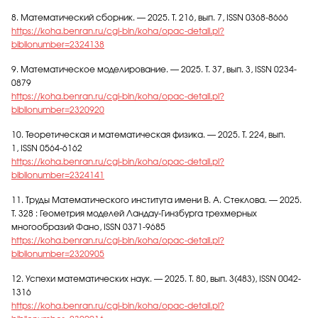
8. Математический сборник. — 2025. Т. 216, вып. 7, ISSN 0368-8666
https://koha.benran.ru/cgi-bin/koha/opac-detail.pl?
biblionumber=2324138
9. Математическое моделирование. — 2025. Т. 37, вып. 3, ISSN 0234-
0879
https://koha.benran.ru/cgi-bin/koha/opac-detail.pl?
biblionumber=2320920
10. Теоретическая и математическая физика. — 2025. Т. 224, вып.
1, ISSN 0564-6162
https://koha.benran.ru/cgi-bin/koha/opac-detail.pl?
biblionumber=2324141
11. Труды Математического института имени В. А. Стеклова. — 2025.
Т. 328 : Геометрия моделей Ландау-Гинзбурга трехмерных
многообразий Фано, ISSN 0371-9685
https://koha.benran.ru/cgi-bin/koha/opac-detail.pl?
biblionumber=2320905
12. Успехи математических наук. — 2025. Т. 80, вып. 3(483), ISSN 0042-
1316
https://koha.benran.ru/cgi-bin/koha/opac-detail.pl?