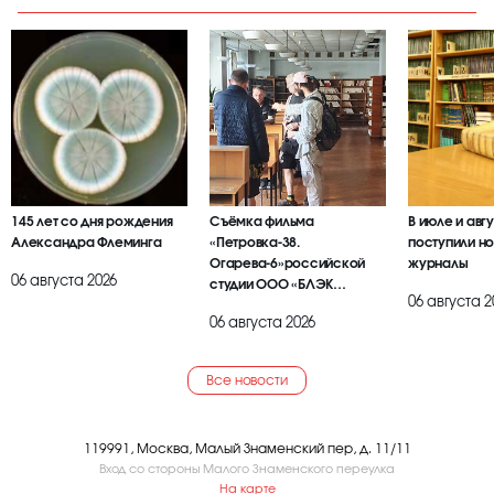
145 лет со дня рождения
Съёмка фильма
В июле и авг
Александра Флеминга
«Петровка-38.
поступили но
Огарева-6»российской
журналы
06 августа 2026
студии ООО «БЛЭК
06 августа 2
БРАИЕР»
06 августа 2026
Все новости
119991, Москва, Малый Знаменский пер, д. 11/11
Вход со стороны Малого Знаменского переулка
На карте