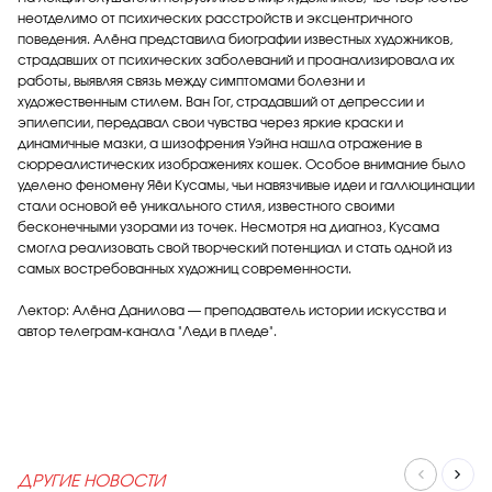
неотделимо от психических расстройств и эксцентричного
поведения. Алёна представила биографии известных художников,
страдавших от психических заболеваний и проанализировала их
работы, выявляя связь между симптомами болезни и
художественным стилем. Ван Гог, страдавший от депрессии и
эпилепсии, передавал свои чувства через яркие краски и
динамичные мазки, а шизофрения Уэйна нашла отражение в
сюрреалистических изображениях кошек. Особое внимание было
уделено феномену Яёи Кусамы, чьи навязчивые идеи и галлюцинации
стали основой её уникального стиля, известного своими
бесконечными узорами из точек. Несмотря на диагноз, Кусама
смогла реализовать свой творческий потенциал и стать одной из
самых востребованных художниц современности.
Лектор: Алёна Данилова — преподаватель истории искусства и
автор телеграм-канала "Леди в пледе".
ДРУГИЕ НОВОСТИ