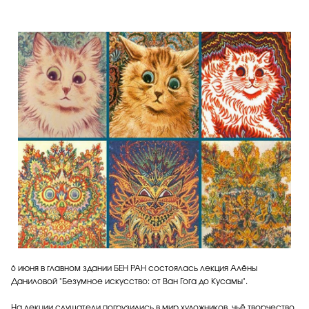
6 июня в главном здании БЕН РАН состоялась лекция Алёны
Даниловой "Безумное искусство: от Ван Гога до Кусамы".
На лекции слушатели погрузились в мир художников, чьё творчество