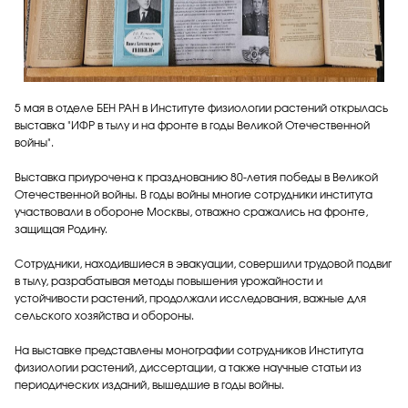
5 мая в отделе БЕН РАН в Институте физиологии растений открылась
выставка "ИФР в тылу и на фронте в годы Великой Отечественной
войны".
Выставка приурочена к празднованию 80-летия победы в Великой
Отечественной войны. В годы войны многие сотрудники института
участвовали в обороне Москвы, отважно сражались на фронте,
защищая Родину.
Сотрудники, находившиеся в эвакуации, совершили трудовой подвиг
в тылу, разрабатывая методы повышения урожайности и
устойчивости растений, продолжали исследования, важные для
сельского хозяйства и обороны.
На выставке представлены монографии сотрудников Института
физиологии растений, диссертации, а также научные статьи из
периодических изданий, вышедшие в годы войны.