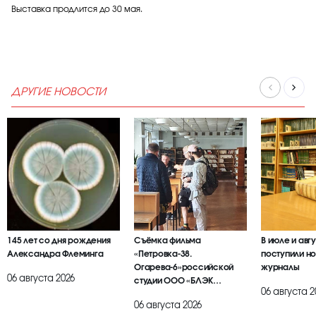
Выставка продлится до 30 мая.
ДРУГИЕ НОВОСТИ
145 лет со дня рождения
Съёмка фильма
В июле и авг
Александра Флеминга
«Петровка-38.
поступили но
Огарева-6»российской
журналы
06 августа 2026
студии ООО «БЛЭК
06 августа 2
БРАИЕР»
06 августа 2026