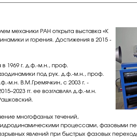
блем механики РАН открыта выставка «К
намики и горения. Достижения в 2015 -
1969 г. д.ф.-м.н., проф.
азодинамики под рук. д.ф.-м.н., проф.
ф.-м.н. В.М.Гремячкин, с 2003 г. -
5–2023 гг. ее возглавлял д.ф.-м.н.
 Рашковский.
чение многофазных течений,
гидродинамическими процессами, фазовыми пе
зрывных явлений при быстрых фазовых переходах