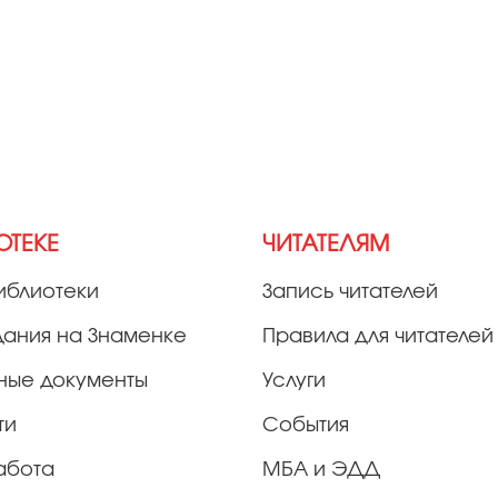
ОТЕКЕ
ЧИТАТЕЛЯМ
иблиотеки
Запись читателей
дания на Знаменке
Правила для читателей
ные документы
Услуги
ти
События
абота
МБА и ЭДД