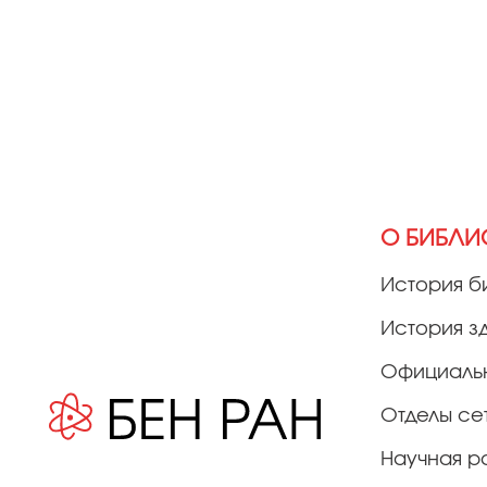
О БИБЛИ
История б
История з
Официаль
Отделы се
Научная р