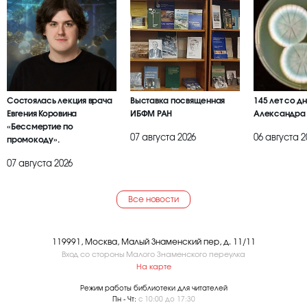
Состоялась лекция врача
Выставка посвященная
145 лет со д
Евгения Коровина
ИБФМ РАН
Александра
«Бессмертие по
07 августа 2026
06 августа 2
промокоду».
07 августа 2026
Все новости
119991, Москва, Малый Знаменский пер, д. 11/11
Вход со стороны Малого Знаменского переулка
На карте
Режим работы библиотеки для читателей
Пн - Чт:
с 10:00 до 17:30