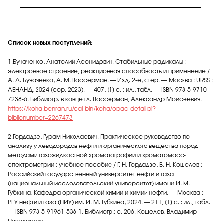
Список новых поступлений:
1.Бучаченко, Анатолий Леонидович. Стабильные радикалы :
электронное строение, реакционная способность и применение /
А. Л. Бучаченко, А. М. Вассерман. — Изд. 2-е, стер. — Москва : URSS :
ЛЕНАНД, 2024 (cop. 2023). — 407, [1] с. : ил., табл. — ISBN 978-5-9710-
7238-6. Библиогр. в конце гл. Вассерман, Александр Моисеевич.
https://koha.benran.ru/cgi-bin/koha/opac-detail.pl?
biblionumber=2267473
2.Гордадзе, Гурам Николаевич. Практическое руководство по
анализу углеводородов нефти и органического вещества пород
методами газожидкостной хроматографии и хроматомасс-
спектрометрии : учебное пособие / Г. Н. Гордадзе, В. Н. Кошелев ;
Российский государственный университет нефти и газа
(национальный исследовательский университет) имени И. М.
Губкина, Кафедра органической химии и химии нефти. — Москва :
РГУ нефти и газа (НИУ) им. И. М. Губкина, 2024. — 211, [1] с. : ил., табл.
— ISBN 978-5-91961-536-1. Библиогр.: с. 206. Кошелев, Владимир