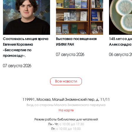
Состоялась лекция врача
Выставка посвященная
145 лет со д
Евгения Коровина
ИБФМ РАН
Александра
«Бессмертие по
07 августа 2026
06 августа 2
промокоду».
07 августа 2026
Все новости
119991, Москва, Малый Знаменский пер, д. 11/11
Вход со стороны Малого Знаменского переулка
На карте
Режим работы библиотеки для читателей
Пн - Чт:
с 10:00 до 17:30
Пт:
с 10:00 до 15:00