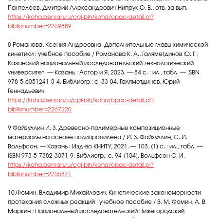
Пантелеев, Дмитрий Александрович Нипрук О. В., отв. за вып.
https://koha.benran.ru/cgi-bin/koha/opac-detail.pl?
biblionumber=2269889
8.Романова, Ксения Андреевна. Дополнительные главы химической
кинетики : учебное пособие / Романова К. А., Галяметдинов Ю. Г. ;
Казанский национальный исследовательский технологический
университет. — Казань : Астор и Я, 2023. — 84 с. : ил., табл. — ISBN
978-5-6051241-8-4. Библиогр.: с. 83-84. Галяметдинов, Юрий
Геннадьевич.
https://koha.benran.ru/cgi-bin/koha/opac-detail.pl?
biblionumber=2267220
9.Файзуллин И. З. Древесно-полимерные композиционные
материалы на основе полипропилена / И. З. Файзуллин, С. И.
Вольфсон. — Казань : Изд-во КНИТУ, 2021. — 103, [1] с. : ил., табл. —
ISBN 978-5-7882-3071-9. Библиогр.: с. 94-[104]. Вольфсон С. И.
https://koha.benran.ru/cgi-bin/koha/opac-detail.pl?
biblionumber=2255371
10.Фомин, Владимир Михайлович. Кинетические закономерности
протекания сложных реакций : учебное пособие / В. М. Фомин, А. В.
Маркин ; Национальный исследовательский Нижегородский