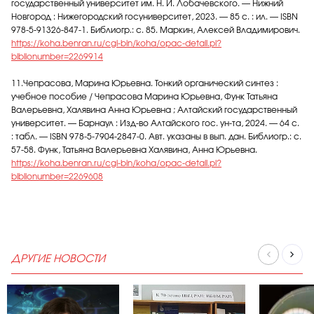
государственный университет им. Н. И. Лобачевского. — Нижний
Новгород : Нижегородский госуниверситет, 2023. — 85 с. : ил. — ISBN
978-5-91326-847-1. Библиогр.: с. 85. Маркин, Алексей Владимирович.
https://koha.benran.ru/cgi-bin/koha/opac-detail.pl?
biblionumber=2269914
11.Чепрасова, Марина Юрьевна. Тонкий органический синтез :
учебное пособие / Чепрасова Марина Юрьевна, Функ Татьяна
Валерьевна, Халявина Анна Юрьевна ; Алтайский государственный
университет. — Барнаул : Изд-во Алтайского гос. ун-та, 2024. — 64 с.
: табл. — ISBN 978-5-7904-2847-0. Авт. указаны в вып. дан. Библиогр.: с.
57-58. Функ, Татьяна Валерьевна Халявина, Анна Юрьевна.
https://koha.benran.ru/cgi-bin/koha/opac-detail.pl?
biblionumber=2269608
ДРУГИЕ НОВОСТИ