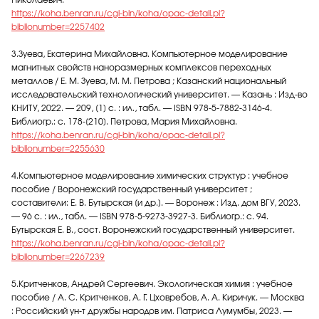
Николаевич.
https://koha.benran.ru/cgi-bin/koha/opac-detail.pl?
biblionumber=2257402
3.Зуева, Екатерина Михайловна. Компьютерное моделирование
магнитных свойств наноразмерных комплексов переходных
металлов / Е. М. Зуева, М. М. Петрова ; Казанский национальный
исследовательский технологический университет. — Казань : Изд-во
КНИТУ, 2022. — 209, [1] с. : ил., табл. — ISBN 978-5-7882-3146-4.
Библиогр.: с. 178-[210]. Петрова, Мария Михайловна.
https://koha.benran.ru/cgi-bin/koha/opac-detail.pl?
biblionumber=2255630
4.Компьютерное моделирование химических структур : учебное
пособие / Воронежский государственный университет ;
составители: Е. В. Бутырская [и др.]. — Воронеж : Изд. дом ВГУ, 2023.
— 96 с. : ил., табл. — ISBN 978-5-9273-3927-3. Библиогр.: с. 94.
Бутырская Е. В., сост. Воронежский государственный университет.
https://koha.benran.ru/cgi-bin/koha/opac-detail.pl?
biblionumber=2267239
5.Критченков, Андрей Сергеевич. Экологическая химия : учебное
пособие / А. С. Критченков, А. Г. Цховребов, А. А. Киричук. — Москва
: Российский ун-т дружбы народов им. Патриса Лумумбы, 2023. —