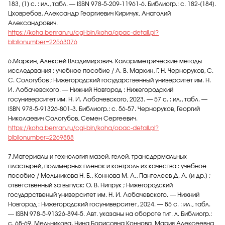
183, [1] с. : ил., табл. — ISBN 978-5-209-11961-6. Библиогр.: с. 182-[184].
Цховребов, Александр Георгиевич Киричук, Анатолий
Александрович.
https://koha.benran.ru/cgi-bin/koha/opac-detail.pl?
biblionumber=22563076
6.Маркин, Алексей Владимирович. Калориметрические методы
исследования : учебное пособие / А. В. Маркин, Г. Н. Черноруков, С.
С. Сологубов ; Нижегородский государственный университет им. Н.
И. Лобачевского. — Нижний Новгород : Нижегородский
госуниверситет им. Н. И. Лобачевского, 2023. — 57 с. : ил., табл. —
ISBN 978-5-91326-801-3. Библиогр.: с. 56-57. Черноруков, Георгий
Николаевич Сологубов, Семен Сергеевич.
https://koha.benran.ru/cgi-bin/koha/opac-detail.pl?
biblionumber=2269888
7.Материалы и технология мазей, гелей, трансдермальных
пластырей, полимерных пленок и контроль их качества : учебное
пособие / Мельникова Н. Б., Коннова М. А., Пантелеев Д. А. [и др.] ;
ответственный за выпуск: О. В. Нипрук ; Нижегородский
государственый университет им. Н. И. Лобачевского. — Нижний
Новгород : Нижегородский госуниверситет, 2024. — 85 с. : ил., табл.
— ISBN 978-5-91326-894-5. Авт. указаны на обороте тит. л. Библиогр.:
с. 68-69. Мельникова, Нина Борисовна Коннова, Мария Алексеевна