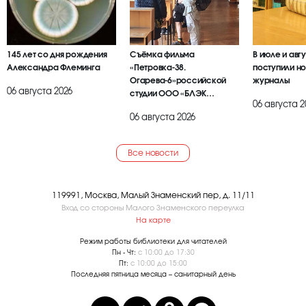
145 лет со дня рождения
Съёмка фильма
В июле и авг
Александра Флеминга
«Петровка-38.
поступили но
Огарева-6»российской
журналы
06 августа 2026
студии ООО «БЛЭК
06 августа 2
БРАИЕР»
06 августа 2026
Все новости
119991, Москва, Малый Знаменский пер, д. 11/11
Вход со стороны Малого Знаменского переулка
На карте
Режим работы библиотеки для читателей
Пн - Чт:
с 10:00 до 17:30
Пт:
с 10:00 до 15:00
Последняя пятница месяца – санитарный день