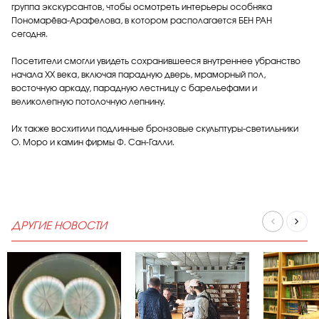
группа экскурсантов, чтобы осмотреть интерьеры особняка
Пономарёва-Арафелова, в котором располагается БЕН РАН
сегодня.
Посетители смогли увидеть сохранившееся внутреннее убранство
начала ХХ века, включая парадную дверь, мраморный пол,
восточную аркаду, парадную лестницу с барельефами и
великолепную потолочную лепнину.
Их также восхитили подлинные бронзовые скульптуры-светильники
О. Моро и камин фирмы Ф. Сан-Галли.
ДРУГИЕ НОВОСТИ