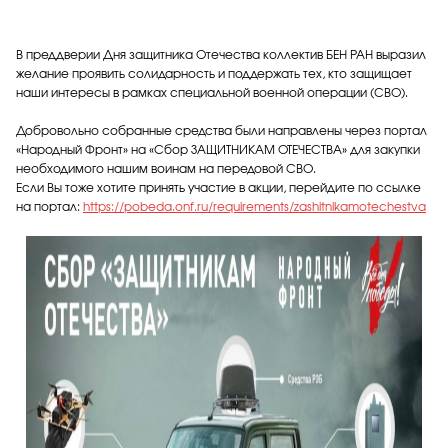
В преддверии Дня защитника Отечества коллектив БЕН РАН выразил
желание проявить солидарность и поддержать тех, кто защищает
наши интересы в рамках специальной военной операции (СВО).
Добровольно собранные средства были направлены через портал
«Народный Фронт» на «Сбор ЗАЩИТНИКАМ ОТЕЧЕСТВА» для закупки
необходимого нашим воинам на передовой СВО.
Если Вы тоже хотите принять участие в акции, перейдите по ссылке
на портал:
https://pobeda.onf.ru/requirements/zashitnikamotechestva