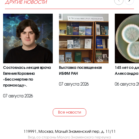
ДРУГИЕ НОВОСТИ
Состоялась лекция врача
Выставка посвященная
145 лет со д
Евгения Коровина
ИБФМ РАН
Александра
«Бессмертие по
07 августа 2026
06 августа 2
промокоду».
07 августа 2026
Все новости
119991, Москва, Малый Знаменский пер, д. 11/11
Вход со стороны Малого Знаменского переулка