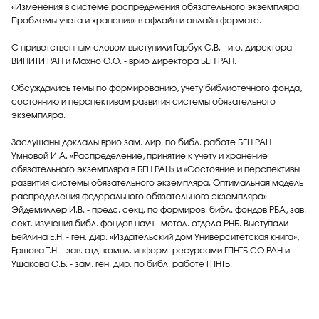
«Изменения в системе распределения обязательного экземпляра.
Проблемы учета и хранения» в офлайн и онлайн формате.
С приветственным словом выступили Гарбук С.В. - и.о. директора
ВИНИТИ РАН и Махно О.О. - врио директора БЕН РАН.
Обсуждались темы по формированию, учету библиотечного фонда,
состоянию и перспективам развития системы обязательного
экземпляра.
Заслушаны доклады врио зам. дир. по библ. работе БЕН РАН
Умновой И.А. «Распределение, принятие к учету и хранение
обязательного экземпляра в БЕН РАН» и «Состояние и перспективы
развития системы обязательного экземпляра. Оптимальная модель
распределения федерального обязательного экземпляра»
Эйдемиллер И.В. - предс. секц. по формиров. библ. фондов РБА, зав.
сект. изучения библ. фондов науч.- метод. отдела РНБ. Выступали
Бейлина Е.Н. - ген. дир. «Издательский дом Университетская книга»,
Ершова Т.Н. - зав. отд. компл. информ. ресурсами ГПНТБ СО РАН и
Ушакова О.Б. - зам. ген. дир. по библ. работе ГПНТБ.