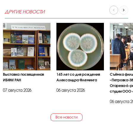
ДРУГИЕ НОВОСТИ
Выставка посвященная
145 лет со дня рождения
Съёмка фил
ИБФМ РАН
Александра Флеминга
«Петровка-38
Огарева-6»р
07 августа 2026
06 августа 2026
студии ООО 
БРАИЕР»
06 августа 2
Все новости