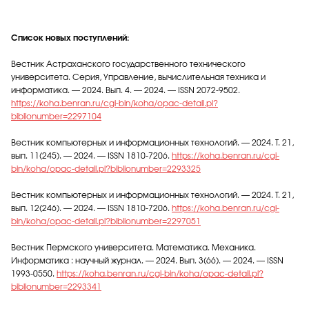
Список новых поступлений
:
Вестник Астраханского государственного технического
университета. Серия, Управление, вычислительная техника и
информатика. — 2024. Вып. 4. — 2024. — ISSN 2072-9502.
https://koha.benran.ru/cgi-bin/koha/opac-detail.pl?
biblionumber=2297104
Вестник компьютерных и информационных технологий. — 2024. Т. 21,
вып. 11(245). — 2024. — ISSN 1810-7206.
https://koha.benran.ru/cgi-
bin/koha/opac-detail.pl?biblionumber=2293325
Вестник компьютерных и информационных технологий. — 2024. Т. 21,
вып. 12(246). — 2024. — ISSN 1810-7206.
https://koha.benran.ru/cgi-
bin/koha/opac-detail.pl?biblionumber=2297051
Вестник Пермского университета. Математика. Механика.
Информатика : научный журнал. — 2024. Вып. 3(66). — 2024. — ISSN
1993-0550.
https://koha.benran.ru/cgi-bin/koha/opac-detail.pl?
biblionumber=2293341