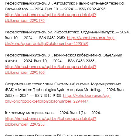
Реферативный журнал. 01. Автоматика и вычислительная техника.
Сводный том. — 2024. Вып. 10. — 2024. — ISSN 0202-4098.
https://koha.benran.ru/cgi-bin/koha/opac-detail.pl?
biblionumber=2295176
Реферативный журнал. 59. Информатика. Отдельный выпуск. — 2024.
Вып. 10. — 2024. — ISSN 0486-235X.
https://koha.benran.ru/cgi-
bin/koha/opac-detail.pl?biblionumber=2295169
Реферативный журнал. 81. Техническая кибернетика. Отдельный
выпуск. — 2024. Вып. 10. — 2024. — ISSN 0486-2333.
https://koha.benran.ru/cgi-bin/koha/opac-detail.pl?
biblionumber=2295166
Современные технологии. Системный анализ. Моделирование
(ВАК) = Modern Technologies System analysis Modeling. — 2024. Вып.
2(82). — 2024. — ISSN 1813-9108.
https://koha.benran.ru/cgi-
bin/koha/opac-detail.pl?biblionumber=2294447
Телекоммуникации и связь. — 2024. Вып. 1(1). — 2024.
https://koha.benran.ru/cgi-bin/koha/opac-detail.pl?
biblionumber=2297238