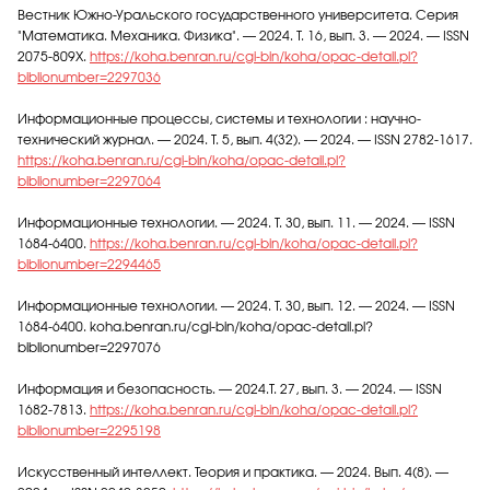
Вестник Южно-Уральского государственного университета. Серия
"Математика. Механика. Физика". — 2024. Т. 16, вып. 3. — 2024. — ISSN
2075-809X.
https://koha.benran.ru/cgi-bin/koha/opac-detail.pl?
biblionumber=2297036
Информационные процессы, системы и технологии : научно-
технический журнал. — 2024. Т. 5, вып. 4(32). — 2024. — ISSN 2782-1617.
https://koha.benran.ru/cgi-bin/koha/opac-detail.pl?
biblionumber=2297064
Информационные технологии. — 2024. Т. 30, вып. 11. — 2024. — ISSN
1684-6400.
https://koha.benran.ru/cgi-bin/koha/opac-detail.pl?
biblionumber=2294465
Информационные технологии. — 2024. Т. 30, вып. 12. — 2024. — ISSN
1684-6400. koha.benran.ru/cgi-bin/koha/opac-detail.pl?
biblionumber=2297076
Информация и безопасность. — 2024.Т. 27, вып. 3. — 2024. — ISSN
1682-7813.
https://koha.benran.ru/cgi-bin/koha/opac-detail.pl?
biblionumber=2295198
Искусственный интеллект. Теория и практика. — 2024. Вып. 4(8). —