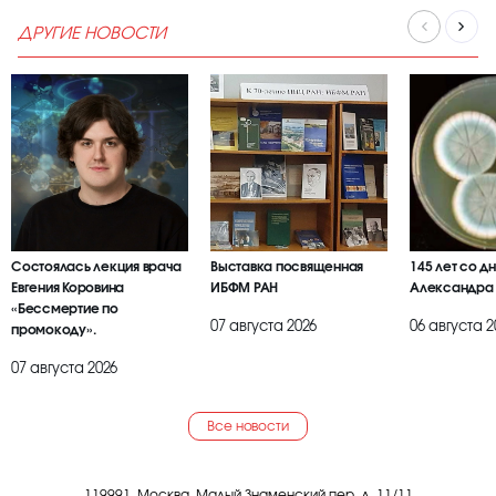
ДРУГИЕ НОВОСТИ
Состоялась лекция врача
Выставка посвященная
145 лет со д
Евгения Коровина
ИБФМ РАН
Александра
«Бессмертие по
07 августа 2026
06 августа 2
промокоду».
07 августа 2026
Все новости
119991, Москва, Малый Знаменский пер, д. 11/11