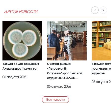
ДРУГИЕ НОВОСТИ
145 лет со дня рождения
Съёмка фильма
В июле и авг
Александра Флеминга
«Петровка-38.
поступили но
Огарева-6»российской
журналы
06 августа 2026
студии ООО «БЛЭК
06 августа 2
БРАИЕР»
06 августа 2026
Все новости