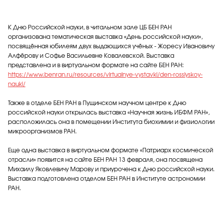
К Дню Российской науки, в читальном зале ЦБ БЕН РАН
организована тематическая выставка «День российской науки»,
посвящённая юбилеям двух выдающихся учёных - Жоресу Ивановичу
Алфёрову и Софье Васильевне Ковалевской. Выставка
представлена и в виртуальном формате на сайте БЕН РАН:
https://www.benran.ru/resources/virtualnye-vystavki/den-rossiyskoy-
nauki/
Также в отделе БЕН РАН в Пущинском научном центре к Дню
российской науки открылась выставка «Научная жизнь ИБФМ РАН»,
расположилась она в помещении Института биохимии и физиологии
микроорганизмов РАН.
Еще одна выставка в виртуальном формате «Патриарх космической
отрасли» появится на сайте БЕН РАН 13 февраля, она посвящена
Михаилу Яковлевичу Марову и приурочена к Дню российской науки.
Выставка подготовлена отделом БЕН РАН в Институте астрономии
РАН.