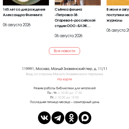
145 лет со дня рождения
Съёмка фильма
В июле и авг
Александра Флеминга
«Петровка-38.
поступили но
Огарева-6»российской
журналы
06 августа 2026
студии ООО «БЛЭК
06 августа 2
БРАИЕР»
06 августа 2026
Все новости
119991, Москва, Малый Знаменский пер, д. 11/11
Вход со стороны Малого Знаменского переулка
На карте
Режим работы библиотеки для читателей
Пн - Чт:
с 10:00 до 17:30
Пт:
с 10:00 до 15:00
Последняя пятница месяца – санитарный день