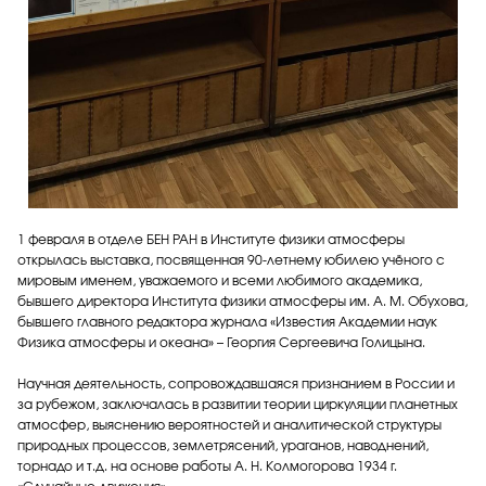
1 февраля в отделе БЕН РАН в Институте физики атмосферы
открылась выставка, посвященная 90-летнему юбилею учёного с
мировым именем, уважаемого и всеми любимого академика,
бывшего директора Института физики атмосферы им. А. М. Обухова,
бывшего главного редактора журнала «Известия Академии наук
Физика атмосферы и океана» – Георгия Сергеевича Голицына.
Научная деятельность, сопровождавшаяся признанием в России и
за рубежом, заключалась в развитии теории циркуляции планетных
атмосфер, выяснению вероятностей и аналитической структуры
природных процессов, землетрясений, ураганов, наводнений,
торнадо и т.д. на основе работы А. Н. Колмогорова 1934 г.