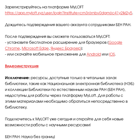
Зарегистрируйтесь на платформе MyLOFT
https://app.myloft.xyz/user/login?institute=cm3r6rnbv0dgm6c41y2lkl2y5
.
Дождитесь подтверждения вашего аккаунта сотрудниками БЕН РАН.
После подтверждения вы сможете пользоваться MyLOFT:
- установите бесплатное расширение для браузеров (
Google
Chrome
,
Microsoft Edge
,
Яндекс Браузер
);
- или скачайте мобильное приложение для
Android
или
iOS
.
Видеоинструкция
Исключение:
ресурсы, доступные только в читальных залах
библиотеки, такие как Национальная электронная библиотека (НЭБ)
и коллекции Библиотеки по естественным наукам РАН (БЕН РАН)
,
н
едоступны для работы через платформу MyLoft
.
Для работы с
этими материалами необходимо обратиться непосредственно в
библиотеку.
Подключитесь к MyLOFT уже сегодня и откройте для себя новые
возможности работы с научными ресурсами!
БЕН РАН: Наука без границ!