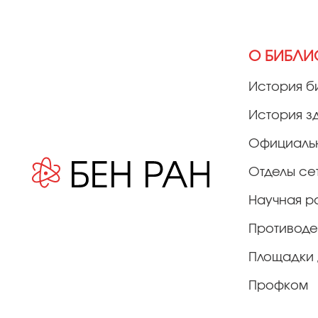
О БИБЛИ
История б
История з
Официаль
Отделы се
Научная р
Противоде
Площадки 
Профком