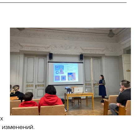
х
х изменений.