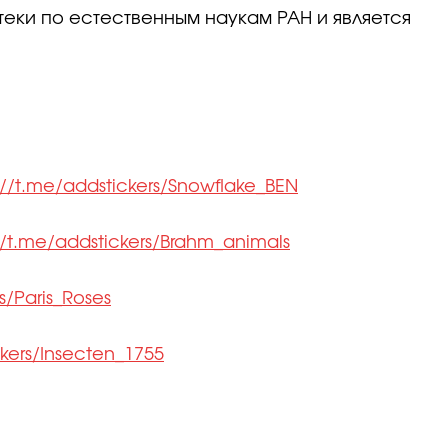
еки по естественным наукам РАН и является
://t.me/addstickers/Snowflake_BEN
//t.me/addstickers/Brahm_animals
s/Paris_Roses
ckers/Insecten_1755