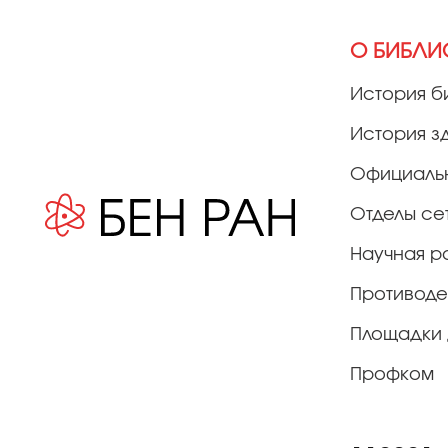
О БИБЛИ
История б
История з
Официаль
Отделы се
Научная р
Противоде
Площадки 
Профком