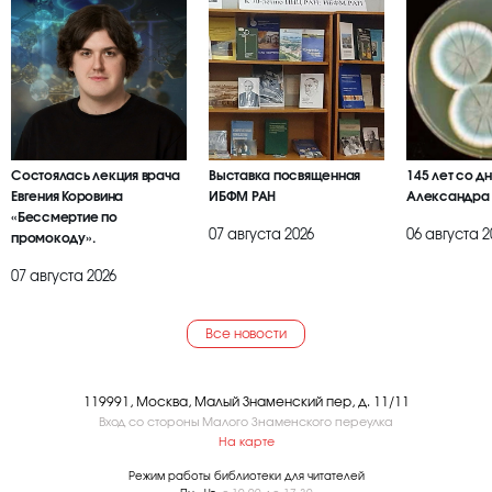
Состоялась лекция врача
Выставка посвященная
145 лет со д
Евгения Коровина
ИБФМ РАН
Александра
«Бессмертие по
07 августа 2026
06 августа 2
промокоду».
07 августа 2026
Все новости
119991, Москва, Малый Знаменский пер, д. 11/11
Вход со стороны Малого Знаменского переулка
На карте
Режим работы библиотеки для читателей