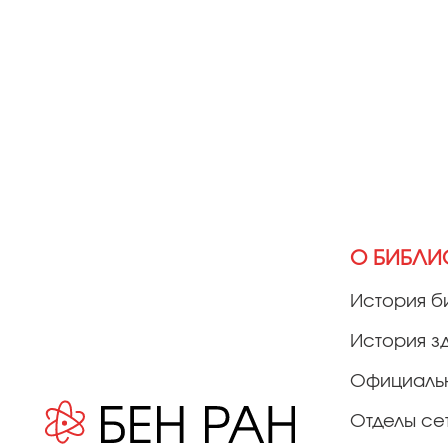
О БИБЛИ
История б
История з
Официаль
Отделы се