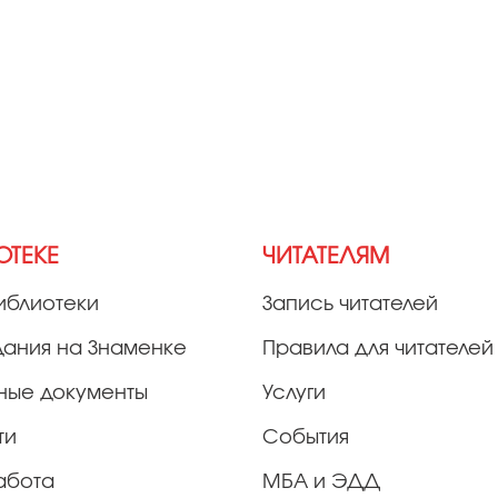
ОТЕКЕ
ЧИТАТЕЛЯМ
иблиотеки
Запись читателей
дания на Знаменке
Правила для читателей
ные документы
Услуги
ти
События
абота
МБА и ЭДД