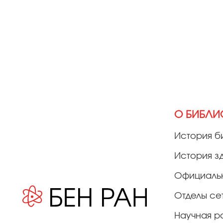
О БИБЛИ
История б
История з
Официаль
Отделы се
Научная р