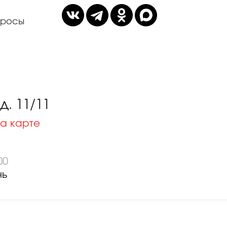
просы
. 11/11
а карте
00
нь