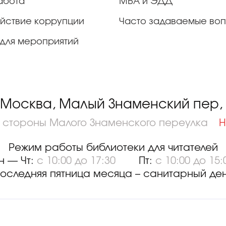
абота
МБА и ЭДД
йствие коррупции
Часто задаваемые во
для мероприятий
 Москва, Малый Знаменский пер, д
о стороны Малого Знаменского переулка
Н
Режим работы библиотеки для читателей
н — Чт:
с 10:00 до 17:30
Пт:
с 10:00 до 15:
оследняя пятница месяца – санитарный де