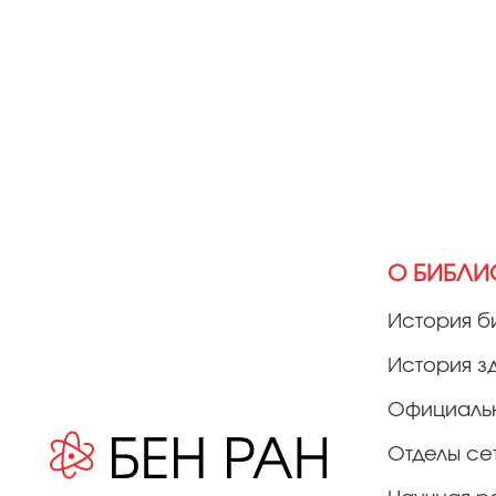
О БИБЛИ
История б
История з
Официаль
Отделы се