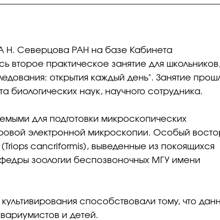
 А Н. Северцова РАН на базе Кабинета
ь второе практическое занятие для школьников
ледования: открытия каждый день". Занятие прош
а биологических наук, научного сотрудника.
емыми для подготовки микроскопических
ровой электронной микроскопии. Особый восто
(Triops cancriformis), выведенные из покоящихся
афедры зоологии беспозвоночных МГУ имени
 культивирования способствовали тому, что дан
вариумистов и детей.