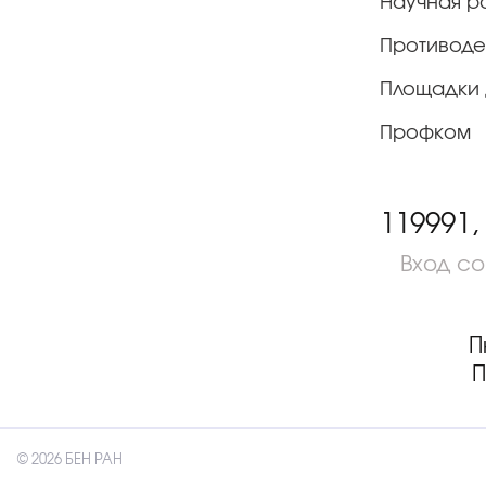
Научная р
Противоде
Площадки 
Профком
119991,
Вход с
П
П
© 2026 БЕН РАН