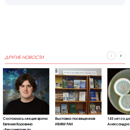
ДРУГИЕ НОВОСТИ
Состоялась лекция врача
Выставка посвященная
145 лет со д
Евгения Коровина
ИБФМ РАН
Александра
«Бессмертие по