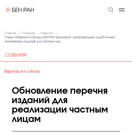
Главная
События
Новости
Отдел обменного фонда БЕН РАН реализует непрофильные и дублетные
экземпляры изданий для частных лиц
СОБЫТИЯ
Вернуться к списку
Обновление перечня
изданий для
реализации частным
лицам