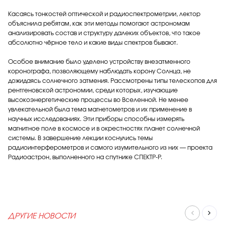
Касаясь тонкостей оптической и радиоспектрометрии, лектор
объяснила ребятам, как эти методы помогают астрономам
анализировать состав и структуру далеких объектов, что такое
абсолютно чёрное тело и какие виды спектров бывают.
Особое внимание было уделено устройству внезатменного
коронографа, позволяющему наблюдать корону Солнца, не
дожидаясь солнечного затмения. Рассмотрены типы телескопов для
рентгеновской астрономии, среди которых, изучающие
высокоэнергетические процессы во Вселенной. Не менее
увлекательной была тема магнетометров и их применение в
научных исследованиях. Эти приборы способны измерять
магнитное поле в космосе и в окрестностях планет солнечной
системы. В завершение лекции коснулись темы
радиоинтерферометров и самого изумительного из них — проекта
Радиоастрон, выполненного на спутнике СПЕКТР-Р.
ДРУГИЕ НОВОСТИ