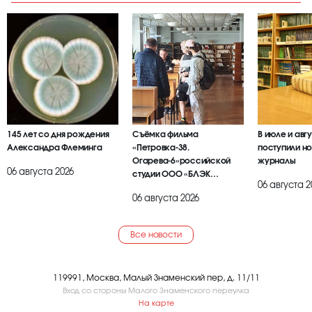
145 лет со дня рождения
Съёмка фильма
В июле и авг
Александра Флеминга
«Петровка-38.
поступили но
Огарева-6»российской
журналы
06 августа 2026
студии ООО «БЛЭК
06 августа 2
БРАИЕР»
06 августа 2026
Все новости
119991, Москва, Малый Знаменский пер, д. 11/11
Вход со стороны Малого Знаменского переулка
На карте